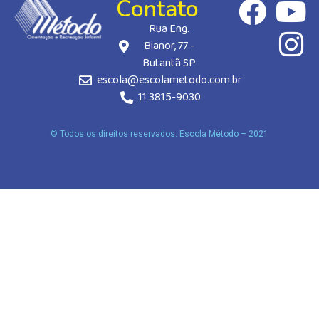
Contato
Rua Eng.
Bianor, 77 -
Butantã SP​
escola@escolametodo.com.br
11 3815-9030
© Todos os direitos reservados: Escola Método – 2021